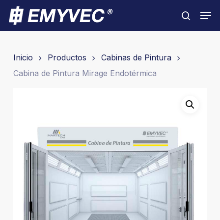
Skip
Men
to
search
Close
main
Menu
content
Inicio
Productos
Cabinas de Pintura
Cabina de Pintura Mirage Endotérmica