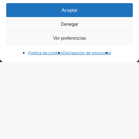
progreso, adecuado a tus intereses.
Aceptar
Denegar
Ver preferencias
Nombre
Contáctanos
Política de cookies
Declaración de privacidad
Apellido
Correo electrónico
Seleccione el tipo de Newsletter que desea recibir: