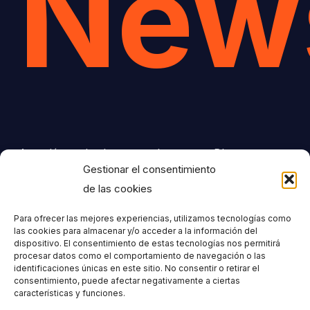
News
Accedé a todas las notas de nuestro Blog que te
Gestionar el consentimiento
interesan, aquellas que te perdiste en las Redes
de las cookies
Sociales, las ofertas especiales para suscriptores,
las notas de Capacitación, los contenidos
Para ofrecer las mejores experiencias, utilizamos tecnologías como
exclusivos y mucho más, todo directo a tu mail.
las cookies para almacenar y/o acceder a la información del
dispositivo. El consentimiento de estas tecnologías nos permitirá
procesar datos como el comportamiento de navegación o las
identificaciones únicas en este sitio. No consentir o retirar el
No vamos a llenarte la casilla con envíos no
consentimiento, puede afectar negativamente a ciertas
solicitados... sólo material útil, para tu beneficio y tu
características y funciones.