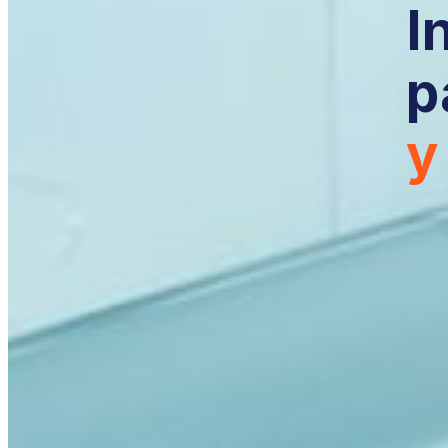
I
p
y