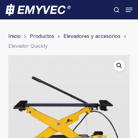
Skip
Men
to
search
Close
main
Menu
content
Inicio
Productos
Elevadores y accesorios
Elevador Quickly