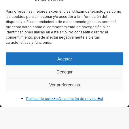
New
Para ofrecer las mejores experiencias, utilizamos tecnologías como
las cookies para almacenar y/o acceder a la información del
dispositivo. El consentimiento de estas tecnologías nos permitirá
procesar datos como el comportamiento de navegación o las
identificaciones únicas en este sitio. No consentir o retirar el
consentimiento, puede afectar negativamente a ciertas
características y funciones.
Aceptar
Denegar
Ver preferencias
Contáctanos
Accedé a todas las notas de nuestro Blog que te
Política de cookies
Declaración de privacidad
interesan, aquellas que te perdiste en las Redes
Sociales, las ofertas especiales para suscriptores,
las notas de Capacitación, los contenidos