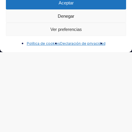
Aceptar
Denegar
Ver preferencias
Contáctanos
Política de cookies
Declaración de privacidad
Accedé a todas las notas de nuestro Blog que te
interesan, aquellas que te perdiste en las Redes
Sociales, las ofertas especiales para suscriptores,
las notas de Capacitación, los contenidos
exclusivos y mucho más, todo directo a tu mail.
No vamos a llenarte la casilla con envíos no
solicitados... sólo material útil, para tu beneficio y tu