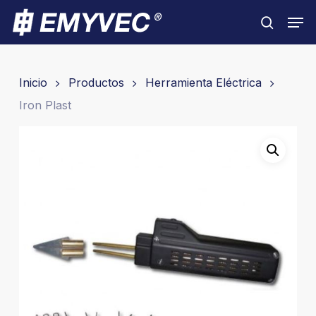
Skip
Men
to
search
Close
main
Menu
content
Inicio
Productos
Herramienta Eléctrica
Iron Plast