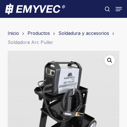
Skip
Men
to
search
Close
main
Menu
content
Inicio
Productos
Soldadura y accesorios
Soldadora Arc Puller