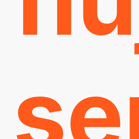
flu
se