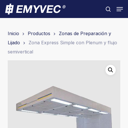
Skip
Men
to
search
Close
main
Menu
content
Inicio
Productos
Zonas de Preparación y
Lijado
Zona Express Simple con Plenum y flujo
semivertical