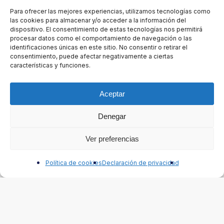
Para ofrecer las mejores experiencias, utilizamos tecnologías como
las cookies para almacenar y/o acceder a la información del
dispositivo. El consentimiento de estas tecnologías nos permitirá
procesar datos como el comportamiento de navegación o las
Zona de Preparación doble con kit de
identificaciones únicas en este sitio. No consentir o retirar el
rejillas
consentimiento, puede afectar negativamente a ciertas
características y funciones.
Aceptar
Denegar
Ver preferencias
Contáctanos
Política de cookies
Declaración de privacidad