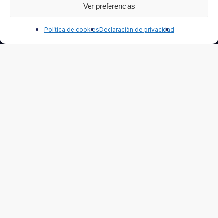
Ver preferencias
Correo electrónico
Contáctanos
Política de cookies
Declaración de privacidad
Seleccione el tipo de Newsletter que desea recibir:
Automotor
Industria
Contacto
Tel. (5411) 4621 5636
Términos y Condiciones