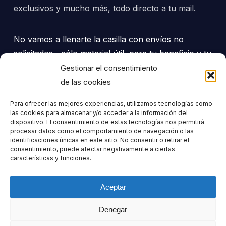
exclusivos y mucho más, todo directo a tu mail.
No vamos a llenarte la casilla con envíos no
solicitados... sólo material útil, para tu beneficio y tu
progreso, adecuado a tus intereses.
Gestionar el consentimiento
de las cookies
Para ofrecer las mejores experiencias, utilizamos tecnologías como
las cookies para almacenar y/o acceder a la información del
dispositivo. El consentimiento de estas tecnologías nos permitirá
procesar datos como el comportamiento de navegación o las
Nombre
identificaciones únicas en este sitio. No consentir o retirar el
consentimiento, puede afectar negativamente a ciertas
características y funciones.
Apellido
Aceptar
Denegar