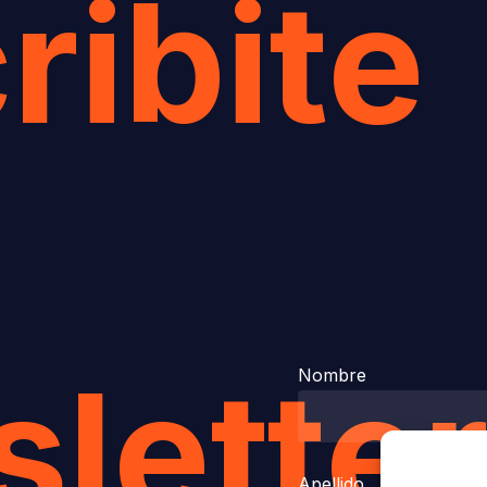
ribite
lette
Nombre
Apellido