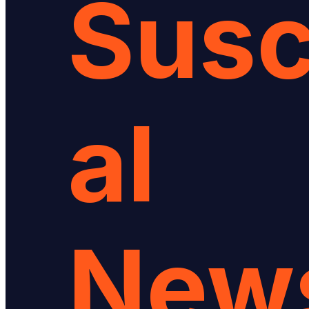
Susc
al
News