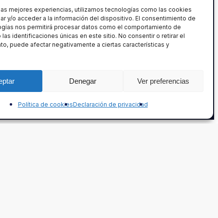
 las mejores experiencias, utilizamos tecnologías como las cookies
r y/o acceder a la información del dispositivo. El consentimiento de
ogías nos permitirá procesar datos como el comportamiento de
las identificaciones únicas en este sitio. No consentir o retirar el
o, puede afectar negativamente a ciertas características y
eptar
Denegar
Ver preferencias
ewsletter que desea recibir:
Política de cookies
Declaración de privacidad
Industria