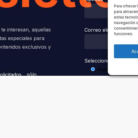
Para ofrecer
para almacena
estas tecnol
navegación o 
consentimient
te interesan, aquellas
Correo electrónico
funciones.
rtas especiales para
ontenidos exclusivos y
Ac
Seleccione el tipo de N
Automotor
licitados... sólo
 adecuado a tus