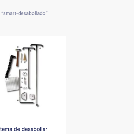
 “smart-desabollado”
ar
stema de desabollar