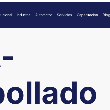
itucional
Industria
Automotor
Servicios
Capacitación
Blo
-
ollado