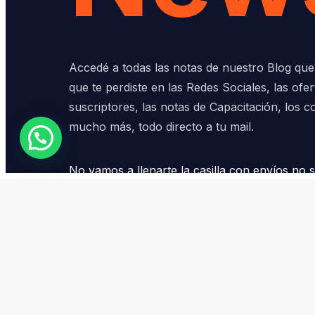
Accedé a todas las notas de nuestro Blog que 
que te perdiste en las Redes Sociales, las ofe
suscriptores, las notas de Capacitación, los c
mucho más, todo directo a tu mail.
Contáctanos
No vamos a llenarte la casilla con envíos no so
material útil, para tu beneficio y tu progreso,
intereses.