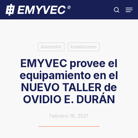
Skip
Men
to
search
Close
main
Menu
content
Automotor
Instalaciones
EMYVEC provee el
equipamiento en el
NUEVO TALLER de
OVIDIO E. DURÁN
Febrero 16, 2021