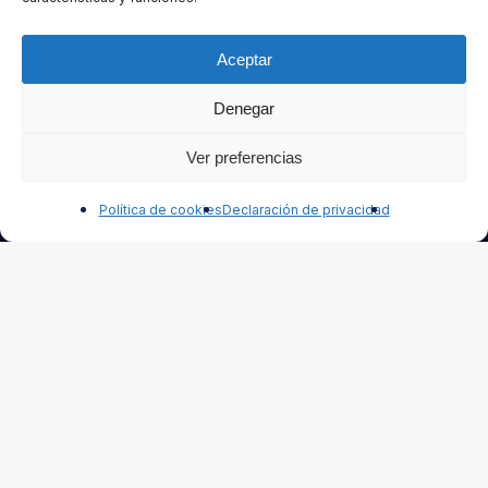
Aceptar
Nombre
Denegar
Ver preferencias
Contáctanos
Apellido
Política de cookies
Declaración de privacidad
Correo electrónico
Seleccione el tipo de Newsletter que desea recibir:
Automotor
Industria