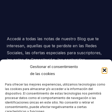
Accedé a todas las notas de nuestro Blog que te
interesan, aquellas que te perdiste en las Redes
Sociales, las ofertas especiales para suscriptores,
las notas de Capacitación, los contenidos
exclusivos y mucho más, todo directo a tu mail.
Gestionar el consentimiento
de las cookies
No vamos a llenarte la casilla con envíos no
Para ofrecer las mejores experiencias, utilizamos tecnologías como
solicitados... sólo material útil, para tu beneficio y tu
las cookies para almacenar y/o acceder a la información del
dispositivo. El consentimiento de estas tecnologías nos permitirá
progreso, adecuado a tus intereses.
procesar datos como el comportamiento de navegación o las
identificaciones únicas en este sitio. No consentir o retirar el
consentimiento, puede afectar negativamente a ciertas
características y funciones.