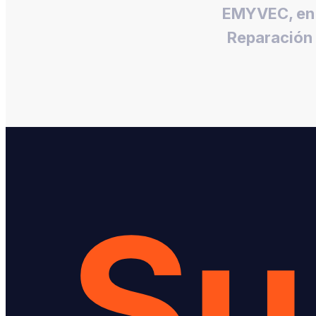
EMYVEC, en 
Reparación
Su