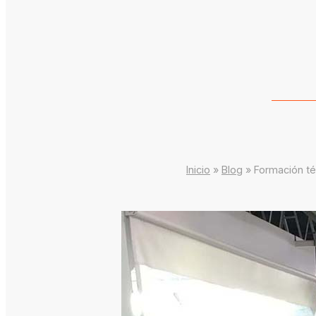
Inicio
»
Blog
»
Formación té
Presione ENTER para buscar o ESC para cerr