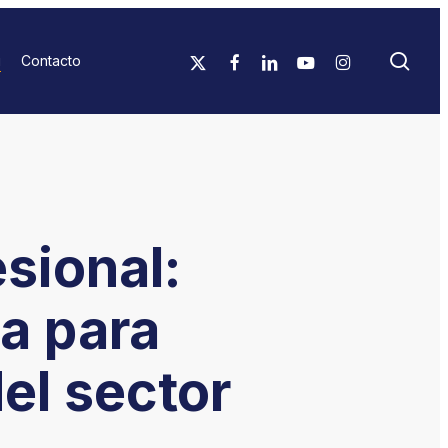
sea
x-
facebook
linkedin
youtube
instagram
g
Contacto
twitter
sional:
a para
el sector