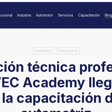
itucional
Industria
Automotor
Servicios
Capacitación
Blo
Automotor
Institucional
ión técnica profe
C Academy lleg
 la capacitación d