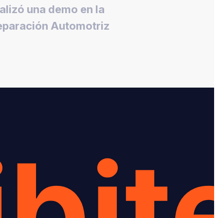
lizó una demo en la
eparación Automotriz
bit