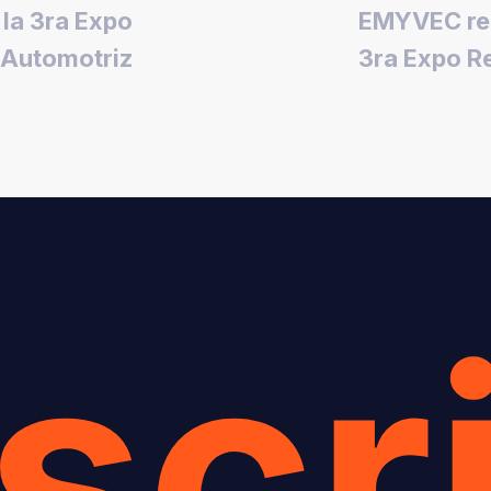
la 3ra Expo
EMYVEC rea
 Automotriz
3ra Expo R
scri