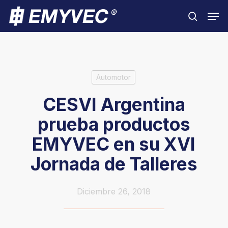
Skip
Men
to
search
Close
main
Menu
content
Automotor
CESVI Argentina
prueba productos
EMYVEC en su XVI
Jornada de Talleres
Diciembre 26, 2018