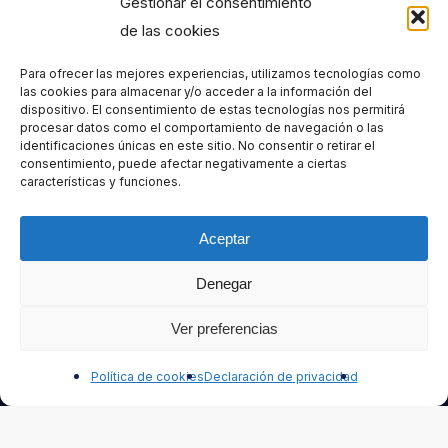
Gestionar el consentimiento
No vamos a llenarte la casilla con envíos no
de las cookies
solicitados... sólo material útil, para tu beneficio y tu
progreso, adecuado a tus intereses.
Para ofrecer las mejores experiencias, utilizamos tecnologías como
las cookies para almacenar y/o acceder a la información del
dispositivo. El consentimiento de estas tecnologías nos permitirá
procesar datos como el comportamiento de navegación o las
identificaciones únicas en este sitio. No consentir o retirar el
consentimiento, puede afectar negativamente a ciertas
características y funciones.
Nombre
Aceptar
Denegar
Apellido
Ver preferencias
Contáctanos
Política de cookies
Declaración de privacidad
Correo electrónico