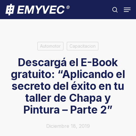
Skip
Men
to
search
Close
main
Menu
content
Automotor
Capacitacion
Descargá el E-Book
gratuito: “Aplicando el
secreto del éxito en tu
taller de Chapa y
Pintura – Parte 2”
Diciembre 18, 2019