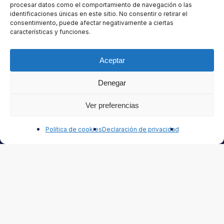
procesar datos como el comportamiento de navegación o las
identificaciones únicas en este sitio. No consentir o retirar el
consentimiento, puede afectar negativamente a ciertas
características y funciones.
Seleccione el tipo de Newsletter que desea recibir:
Automotor
Industria
Aceptar
Denegar
Ver preferencias
Contáctanos
Política de cookies
Declaración de privacidad
Contacto
Tel. (5411) 4621 5636
Términos y Condiciones