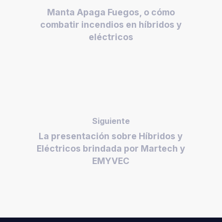
Manta Apaga Fuegos, o cómo
combatir incendios en híbridos y
eléctricos
Siguiente
La presentación sobre Híbridos y
Eléctricos brindada por Martech y
EMYVEC