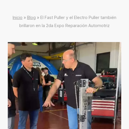
Inicio
»
Blog
»
El Fast Puller y el Electro Puller también
brillaron en la 2da Expo Reparación Automotriz