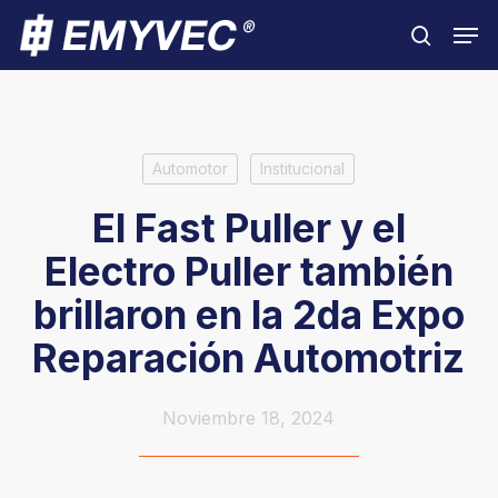
Skip
Men
to
search
Close
main
Menu
content
Automotor
Institucional
El Fast Puller y el
Electro Puller también
brillaron en la 2da Expo
Reparación Automotriz
Noviembre 18, 2024