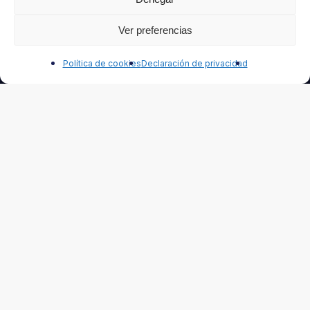
Ver preferencias
Correo electrónico
Contáctanos
Política de cookies
Declaración de privacidad
Seleccione el tipo de Newsletter que desea recibir:
Automotor
Industria
Contacto
Tel. (5411) 4621 5636