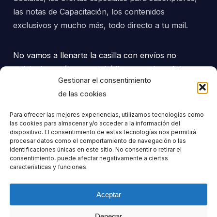
las notas de Capacitación, los contenidos
exclusivos y mucho más, todo directo a tu mail.
No vamos a llenarte la casilla con envíos no
solicitados... sólo material útil, para tu beneficio y tu
Gestionar el consentimiento
progreso, adecuado a tus intereses.
de las cookies
Para ofrecer las mejores experiencias, utilizamos tecnologías como
las cookies para almacenar y/o acceder a la información del
dispositivo. El consentimiento de estas tecnologías nos permitirá
procesar datos como el comportamiento de navegación o las
Nombre
identificaciones únicas en este sitio. No consentir o retirar el
consentimiento, puede afectar negativamente a ciertas
características y funciones.
Apellido
Aceptar
Denegar